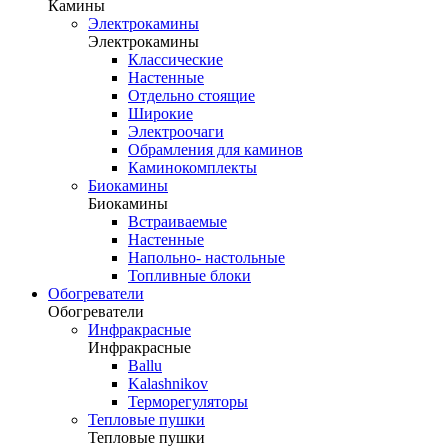
Камины
Электрокамины
Электрокамины
Классические
Настенные
Отдельно стоящие
Широкие
Электроочаги
Обрамления для каминов
Каминокомплекты
Биокамины
Биокамины
Встраиваемые
Настенные
Напольно- настольные
Топливные блоки
Обогреватели
Обогреватели
Инфракрасные
Инфракрасные
Ballu
Kalashnikov
Терморегуляторы
Тепловые пушки
Тепловые пушки