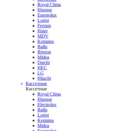
Royal Clima
Hisense
Energolux
Loriot
Ferrum
Haier
MDV
Kentatsu
Ballu
Breeon
Midea
Daichi
HEC
LG
Hitachi
Кассетные
Кассетные
Royal Clima
Hisense
Electrolux
Ballu
Loriot
Kentatsu
Midea
Energolux