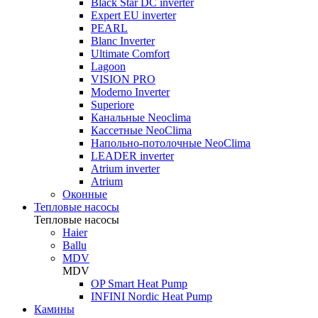
Black Star DC inverter
Expert EU inverter
PEARL
Blanc Inverter
Ultimate Comfort
Lagoon
VISION PRO
Moderno Inverter
Superiore
Канальные Neoclima
Кассетные NeoClima
Напольно-потолочные NeoClima
LEADER inverter
Atrium inverter
Atrium
Оконные
Тепловые насосы
Тепловые насосы
Haier
Ballu
MDV
MDV
OP Smart Heat Pump
INFINI Nordic Heat Pump
Камины