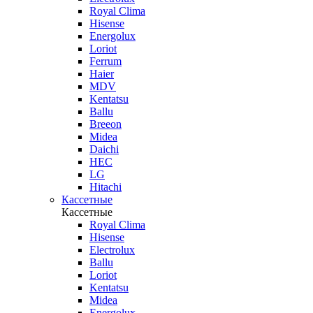
Royal Clima
Hisense
Energolux
Loriot
Ferrum
Haier
MDV
Kentatsu
Ballu
Breeon
Midea
Daichi
HEC
LG
Hitachi
Кассетные
Кассетные
Royal Clima
Hisense
Electrolux
Ballu
Loriot
Kentatsu
Midea
Energolux