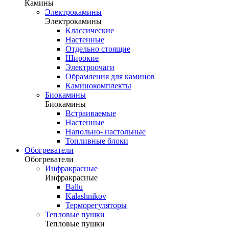
Камины
Электрокамины
Электрокамины
Классические
Настенные
Отдельно стоящие
Широкие
Электроочаги
Обрамления для каминов
Каминокомплекты
Биокамины
Биокамины
Встраиваемые
Настенные
Напольно- настольные
Топливные блоки
Обогреватели
Обогреватели
Инфракрасные
Инфракрасные
Ballu
Kalashnikov
Терморегуляторы
Тепловые пушки
Тепловые пушки