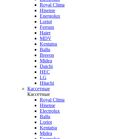
Royal Clima
Hisense
Energolux
Loriot
Ferrum
Haier
MDV
Kentatsu
Ballu
Breeon
Midea
Daichi
HEC
LG
Hitachi
Кассетные
Кассетные
Royal Clima
Hisense
Electrolux
Ballu
Loriot
Kentatsu
Midea
Energolux