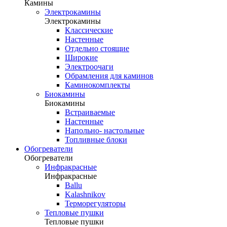
Камины
Электрокамины
Электрокамины
Классические
Настенные
Отдельно стоящие
Широкие
Электроочаги
Обрамления для каминов
Каминокомплекты
Биокамины
Биокамины
Встраиваемые
Настенные
Напольно- настольные
Топливные блоки
Обогреватели
Обогреватели
Инфракрасные
Инфракрасные
Ballu
Kalashnikov
Терморегуляторы
Тепловые пушки
Тепловые пушки