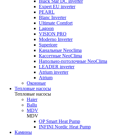
Black Star DC inverter
Expert EU inverter
PEARL
Blanc Inverter
Ultimate Comfort
Lagoon
VISION PRO
Moderno Inverter
Superiore
Канальные Neoclima
Кассетные NeoClima
Напольно-потолочные NeoClima
LEADER inverter
Atrium inverter
Atrium
Оконные
Тепловые насосы
Тепловые насосы
Haier
Ballu
MDV
MDV
OP Smart Heat Pump
INFINI Nordic Heat Pump
Камины