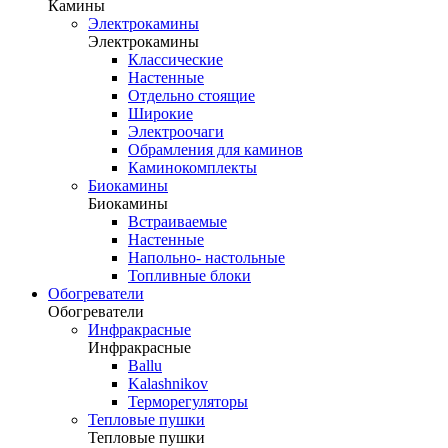
Камины
Электрокамины
Электрокамины
Классические
Настенные
Отдельно стоящие
Широкие
Электроочаги
Обрамления для каминов
Каминокомплекты
Биокамины
Биокамины
Встраиваемые
Настенные
Напольно- настольные
Топливные блоки
Обогреватели
Обогреватели
Инфракрасные
Инфракрасные
Ballu
Kalashnikov
Терморегуляторы
Тепловые пушки
Тепловые пушки