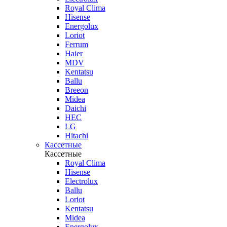
Royal Clima
Hisense
Energolux
Loriot
Ferrum
Haier
MDV
Kentatsu
Ballu
Breeon
Midea
Daichi
HEC
LG
Hitachi
Кассетные
Кассетные
Royal Clima
Hisense
Electrolux
Ballu
Loriot
Kentatsu
Midea
Energolux