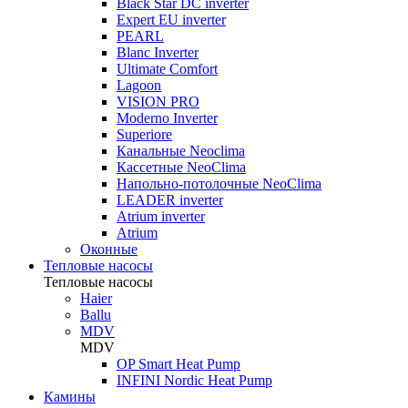
Black Star DC inverter
Expert EU inverter
PEARL
Blanc Inverter
Ultimate Comfort
Lagoon
VISION PRO
Moderno Inverter
Superiore
Канальные Neoclima
Кассетные NeoClima
Напольно-потолочные NeoClima
LEADER inverter
Atrium inverter
Atrium
Оконные
Тепловые насосы
Тепловые насосы
Haier
Ballu
MDV
MDV
OP Smart Heat Pump
INFINI Nordic Heat Pump
Камины