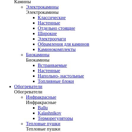
Камины
Электрокамины
Электрокамины
Классические
Настенные
Отдельно стоящие
Широкие
Электроочаги
Обрамления для каминов
Каминокомплекты
Биокамины
Биокамины
Встраиваемые
Настенные
Напольно- настольные
Топливные блоки
Обогреватели
Обогреватели
Инфракрасные
Инфракрасные
Ballu
Kalashnikov
Терморегуляторы
Тепловые пушки
Тепловые пушки