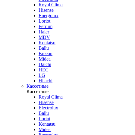
Royal Clima
Hisense
Energolux
Loriot
Ferrum
Haier
MDV
Kentatsu
Ballu
Breeon
Midea
Daichi
HEC
LG
Hitachi
Кассетные
Кассетные
Royal Clima
Hisense
Electrolux
Ballu
Loriot
Kentatsu
Midea
Energolux