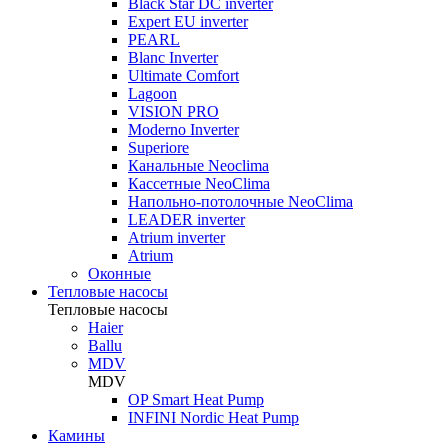
Black Star DC inverter
Expert EU inverter
PEARL
Blanc Inverter
Ultimate Comfort
Lagoon
VISION PRO
Moderno Inverter
Superiore
Канальные Neoclima
Кассетные NeoClima
Напольно-потолочные NeoClima
LEADER inverter
Atrium inverter
Atrium
Оконные
Тепловые насосы
Тепловые насосы
Haier
Ballu
MDV
MDV
OP Smart Heat Pump
INFINI Nordic Heat Pump
Камины