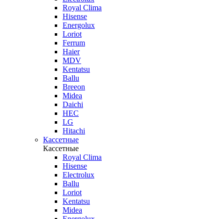
Royal Clima
Hisense
Energolux
Loriot
Ferrum
Haier
MDV
Kentatsu
Ballu
Breeon
Midea
Daichi
HEC
LG
Hitachi
Кассетные
Кассетные
Royal Clima
Hisense
Electrolux
Ballu
Loriot
Kentatsu
Midea
Energolux