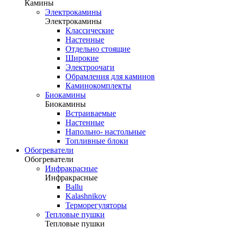
Камины
Электрокамины
Электрокамины
Классические
Настенные
Отдельно стоящие
Широкие
Электроочаги
Обрамления для каминов
Каминокомплекты
Биокамины
Биокамины
Встраиваемые
Настенные
Напольно- настольные
Топливные блоки
Обогреватели
Обогреватели
Инфракрасные
Инфракрасные
Ballu
Kalashnikov
Терморегуляторы
Тепловые пушки
Тепловые пушки