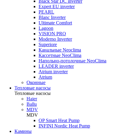
Black Star DC inverter
Expert EU inverter
PEARL
Blanc Inverter
Ultimate Comfort
Lagoon
VISION PRO
Moderno Inverter
Superiore
Канальные Neoclima
Кассетные NeoClima
Напольно-потолочные NeoClima
LEADER inverter
Atrium inverter
Atrium
Оконные
Тепловые насосы
Тепловые насосы
Haier
Ballu
MDV
MDV
OP Smart Heat Pump
INFINI Nordic Heat Pump
Камины