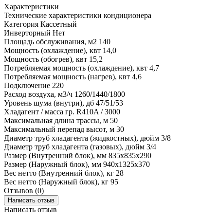
Характеристики
Технические характеристики кондиционера
Категория
Кассетный
Инверторный
Нет
Площадь обслуживания, м2
140
Мощность (охлаждение), квт
14,0
Мощность (обогрев), квт
15,2
Потребляемая мощность (охлаждение), квт
4,7
Потребляемая мощность (нагрев), квт
4,6
Подключение
220
Расход воздуха, м3/ч
1260/1440/1800
Уровень шума (внутри), дб
47/51/53
Хладагент / масса гр.
R410A / 3000
Максимальная длина трассы, м
50
Максимальный перепад высот, м
30
Диаметр труб хладагента (жидкостных), дюйм
3/8
Диаметр труб хладагента (газовых), дюйм
3/4
Размер (Внутренний блок), мм
835x835x290
Размер (Наружный блок), мм
940x1325x370
Вес нетто (Внутренний блок), кг
28
Вес нетто (Наружный блок), кг
95
Отзывов (0)
Написать отзыв
Написать отзыв