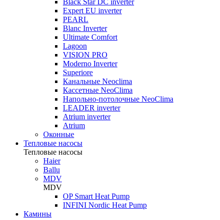
Black Star DC inverter
Expert EU inverter
PEARL
Blanc Inverter
Ultimate Comfort
Lagoon
VISION PRO
Moderno Inverter
Superiore
Канальные Neoclima
Кассетные NeoClima
Напольно-потолочные NeoClima
LEADER inverter
Atrium inverter
Atrium
Оконные
Тепловые насосы
Тепловые насосы
Haier
Ballu
MDV
MDV
OP Smart Heat Pump
INFINI Nordic Heat Pump
Камины