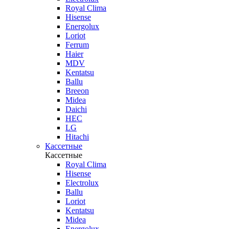
Royal Clima
Hisense
Energolux
Loriot
Ferrum
Haier
MDV
Kentatsu
Ballu
Breeon
Midea
Daichi
HEC
LG
Hitachi
Кассетные
Кассетные
Royal Clima
Hisense
Electrolux
Ballu
Loriot
Kentatsu
Midea
Energolux