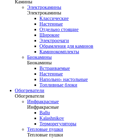
Камины
Электрокамины
Электрокамины
Классические
Настенные
Отдельно стоящие
Широкие
Электроочаги
Обрамления для каминов
Каминокомплекты
Биокамины
Биокамины
Встраиваемые
Настенные
Напольно- настольные
Топливные блоки
Обогреватели
Обогреватели
Инфракрасные
Инфракрасные
Ballu
Kalashnikov
Терморегуляторы
Тепловые пушки
Тепловые пушки