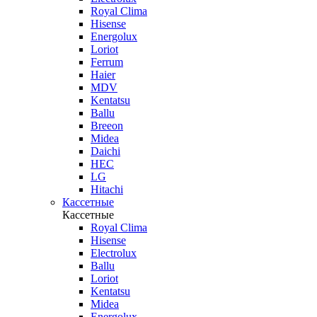
Royal Clima
Hisense
Energolux
Loriot
Ferrum
Haier
MDV
Kentatsu
Ballu
Breeon
Midea
Daichi
HEC
LG
Hitachi
Кассетные
Кассетные
Royal Clima
Hisense
Electrolux
Ballu
Loriot
Kentatsu
Midea
Energolux