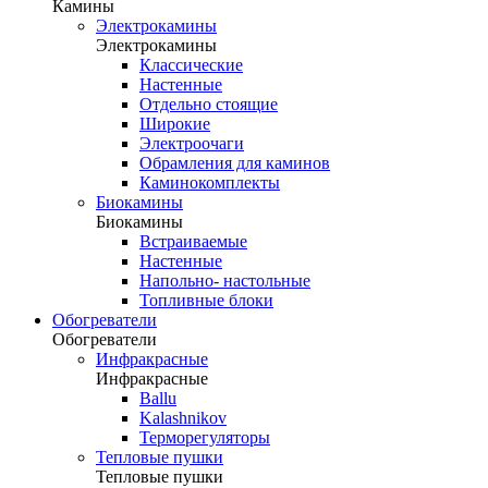
Камины
Электрокамины
Электрокамины
Классические
Настенные
Отдельно стоящие
Широкие
Электроочаги
Обрамления для каминов
Каминокомплекты
Биокамины
Биокамины
Встраиваемые
Настенные
Напольно- настольные
Топливные блоки
Обогреватели
Обогреватели
Инфракрасные
Инфракрасные
Ballu
Kalashnikov
Терморегуляторы
Тепловые пушки
Тепловые пушки