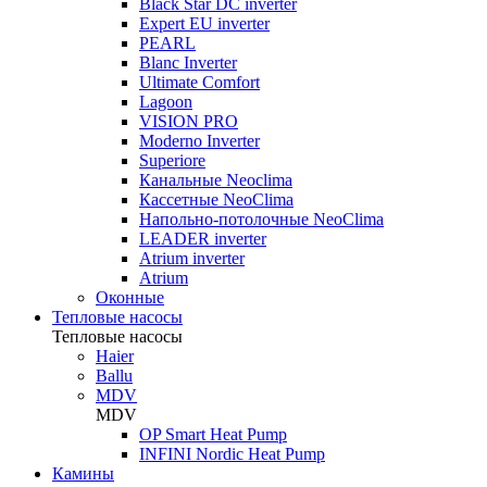
Black Star DC inverter
Expert EU inverter
PEARL
Blanc Inverter
Ultimate Comfort
Lagoon
VISION PRO
Moderno Inverter
Superiore
Канальные Neoclima
Кассетные NeoClima
Напольно-потолочные NeoClima
LEADER inverter
Atrium inverter
Atrium
Оконные
Тепловые насосы
Тепловые насосы
Haier
Ballu
MDV
MDV
OP Smart Heat Pump
INFINI Nordic Heat Pump
Камины