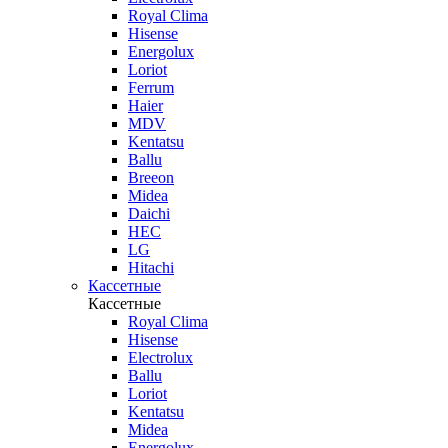
Royal Clima
Hisense
Energolux
Loriot
Ferrum
Haier
MDV
Kentatsu
Ballu
Breeon
Midea
Daichi
HEC
LG
Hitachi
Кассетные
Кассетные
Royal Clima
Hisense
Electrolux
Ballu
Loriot
Kentatsu
Midea
Energolux