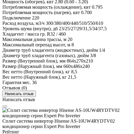
Мощность (обогрев), квт
2.80 (0.60 - 3.20)
Потребляемая мощность (охлаждение), квт
0.795
Потребляемая мощность (нагрев), квт
0.700
Подключение
220
Расход воздуха, м3/ч
300/380/400/440/510/550/610
Уровень шума (внутри), дб
23/25/27/29/31,5/34/37,5
Хладагент / масса гр.
R32 / 460
Максимальная длина трассы, м
20
Максимальный перепад высот, м
8
Диаметр труб хладагента (жидкостных), дюйм
1/4
Диаметр труб хладагента (газовых), дюйм
3/8
Размер (Внутренний блок), мм
864x270x210
Размер (Наружный блок), мм
660x486x240
Вес нетто (Внутренний блок), кг
8,5
Вес нетто (Наружный блок), кг
21,5
Гарантия мес.
36
Отзывов (0)
Написать отзыв
Написать отзыв
Сплит система инвертор Hisense AS-10UW4RYDTV02
кондиционер серии Expert Pro Inverter
Рейтинг