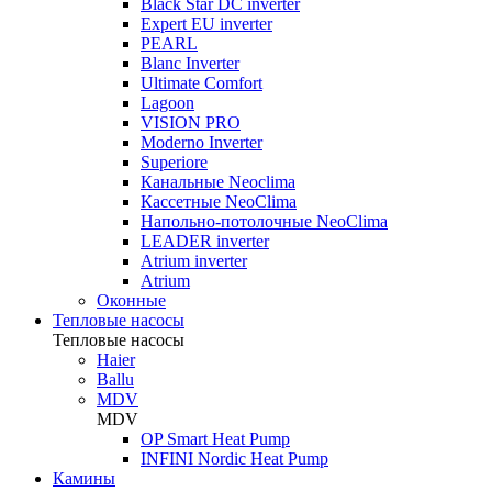
Black Star DC inverter
Expert EU inverter
PEARL
Blanc Inverter
Ultimate Comfort
Lagoon
VISION PRO
Moderno Inverter
Superiore
Канальные Neoclima
Кассетные NeoClima
Напольно-потолочные NeoClima
LEADER inverter
Atrium inverter
Atrium
Оконные
Тепловые насосы
Тепловые насосы
Haier
Ballu
MDV
MDV
OP Smart Heat Pump
INFINI Nordic Heat Pump
Камины