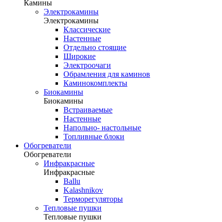
Камины
Электрокамины
Электрокамины
Классические
Настенные
Отдельно стоящие
Широкие
Электроочаги
Обрамления для каминов
Каминокомплекты
Биокамины
Биокамины
Встраиваемые
Настенные
Напольно- настольные
Топливные блоки
Обогреватели
Обогреватели
Инфракрасные
Инфракрасные
Ballu
Kalashnikov
Терморегуляторы
Тепловые пушки
Тепловые пушки