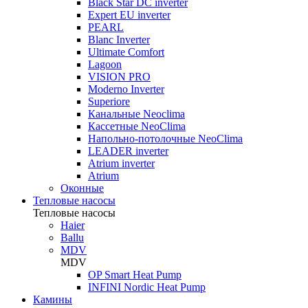
Black Star DC inverter
Expert EU inverter
PEARL
Blanc Inverter
Ultimate Comfort
Lagoon
VISION PRO
Moderno Inverter
Superiore
Канальные Neoclima
Кассетные NeoClima
Напольно-потолочные NeoClima
LEADER inverter
Atrium inverter
Atrium
Оконные
Тепловые насосы
Тепловые насосы
Haier
Ballu
MDV
MDV
OP Smart Heat Pump
INFINI Nordic Heat Pump
Камины