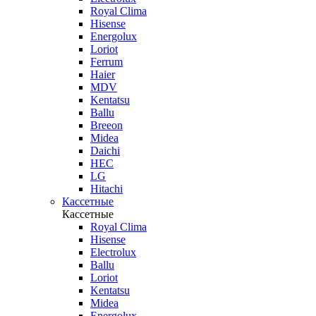
Royal Clima
Hisense
Energolux
Loriot
Ferrum
Haier
MDV
Kentatsu
Ballu
Breeon
Midea
Daichi
HEC
LG
Hitachi
Кассетные
Кассетные
Royal Clima
Hisense
Electrolux
Ballu
Loriot
Kentatsu
Midea
Energolux