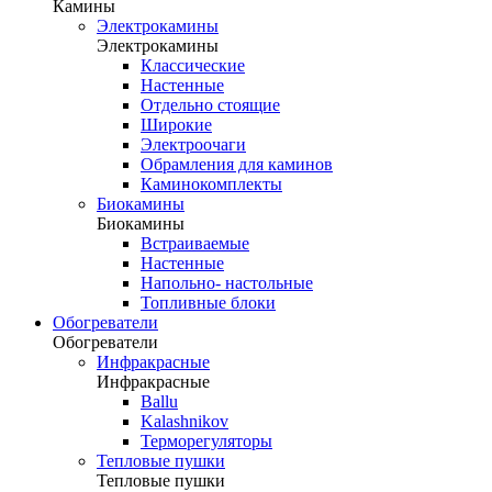
Камины
Электрокамины
Электрокамины
Классические
Настенные
Отдельно стоящие
Широкие
Электроочаги
Обрамления для каминов
Каминокомплекты
Биокамины
Биокамины
Встраиваемые
Настенные
Напольно- настольные
Топливные блоки
Обогреватели
Обогреватели
Инфракрасные
Инфракрасные
Ballu
Kalashnikov
Терморегуляторы
Тепловые пушки
Тепловые пушки