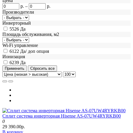
Цена
р.
–
р.
Производители
Инверторный
5526
Да
Площадь обслуживания, м2
Wi-Fi управление
6122
Да/ доп опция
Ионизация
6239
Да
Сплит система инверторная Hisense AS-07UW4RYRKB00
0
29 390.00р.
В корзину