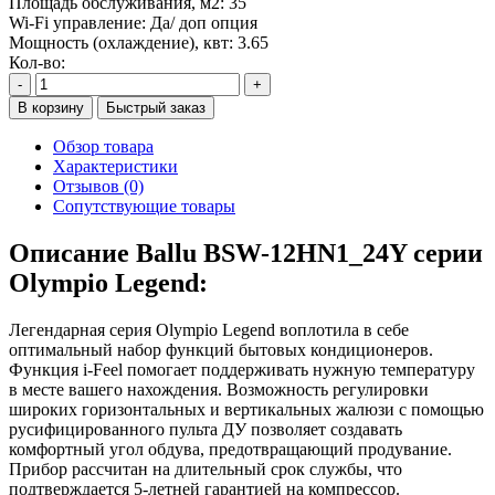
Площадь обслуживания, м2:
35
Wi-Fi управление:
Да/ доп опция
Мощность (охлаждение), квт:
3.65
Кол-во:
-
+
В корзину
Быстрый заказ
Обзор товара
Характеристики
Отзывов (0)
Сопутствующие товары
Описание Ballu BSW-12HN1_24Y серии
Olympio Legend:
Легендарная серия Olympio Legend воплотила в себе
оптимальный набор функций бытовых кондиционеров.
Функция i-Feel помогает поддерживать нужную температуру
в месте вашего нахождения. Возможность регулировки
широких горизонтальных и вертикальных жалюзи с помощью
русифицированного пульта ДУ позволяет создавать
комфортный угол обдува, предотвращающий продувание.
Прибор рассчитан на длительный срок службы, что
подтверждается 5-летней гарантией на компрессор.