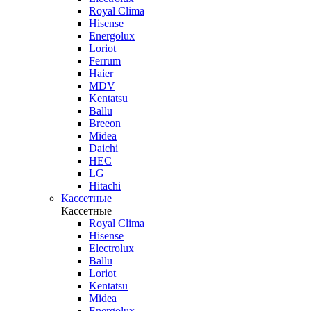
Royal Clima
Hisense
Energolux
Loriot
Ferrum
Haier
MDV
Kentatsu
Ballu
Breeon
Midea
Daichi
HEC
LG
Hitachi
Кассетные
Кассетные
Royal Clima
Hisense
Electrolux
Ballu
Loriot
Kentatsu
Midea
Energolux