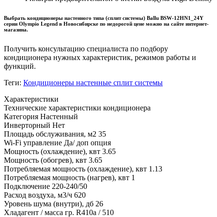
Выбрать кондиционеры настенного типа (сплит системы) Ballu BSW-12HN1_24Y
серии Olympio Legend в Новосибирске по недорогой цене можно на сайте интернет-
магазина.
Получить консультацию специалиста по подбору
кондиционера нужных характеристик, режимов работы и
функций.
Теги:
Кондиционеры настенные сплит системы
Характеристики
Технические характеристики кондиционера
Категория
Настенный
Инверторный
Нет
Площадь обслуживания, м2
35
Wi-Fi управление
Да/ доп опция
Мощность (охлаждение), квт
3.65
Мощность (обогрев), квт
3.65
Потребляемая мощность (охлаждение), квт
1.13
Потребляемая мощность (нагрев), квт
1
Подключение
220-240/50
Расход воздуха, м3/ч
620
Уровень шума (внутри), дб
26
Хладагент / масса гр.
R410a / 510