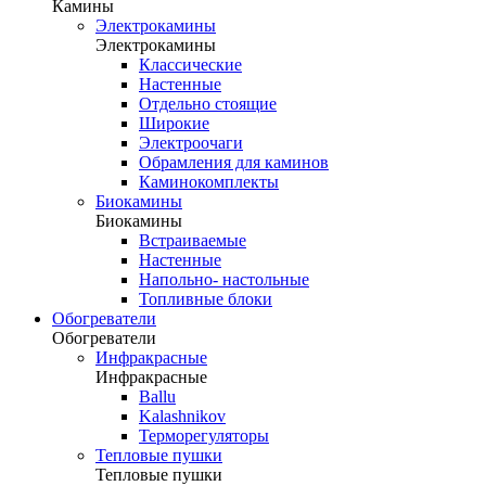
Камины
Электрокамины
Электрокамины
Классические
Настенные
Отдельно стоящие
Широкие
Электроочаги
Обрамления для каминов
Каминокомплекты
Биокамины
Биокамины
Встраиваемые
Настенные
Напольно- настольные
Топливные блоки
Обогреватели
Обогреватели
Инфракрасные
Инфракрасные
Ballu
Kalashnikov
Терморегуляторы
Тепловые пушки
Тепловые пушки