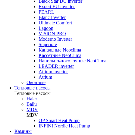
Black Star DC inverter
Expert EU inverter
PEARL
Blanc Inverter
Ultimate Comfort
Lagoon
VISION PRO
Moderno Inverter
Superiore
Канальные Neoclima
Кассетные NeoClima
Напольно-потолочные NeoClima
LEADER inverter
Atrium inverter
Atrium
Оконные
Тепловые насосы
Тепловые насосы
Haier
Ballu
MDV
MDV
OP Smart Heat Pump
INFINI Nordic Heat Pump
Камины