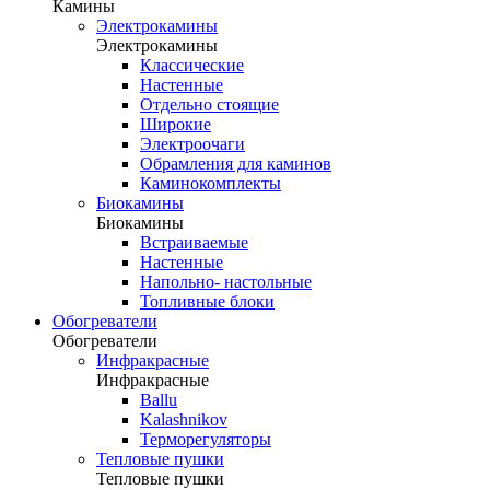
Камины
Электрокамины
Электрокамины
Классические
Настенные
Отдельно стоящие
Широкие
Электроочаги
Обрамления для каминов
Каминокомплекты
Биокамины
Биокамины
Встраиваемые
Настенные
Напольно- настольные
Топливные блоки
Обогреватели
Обогреватели
Инфракрасные
Инфракрасные
Ballu
Kalashnikov
Терморегуляторы
Тепловые пушки
Тепловые пушки