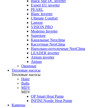
Black Star DC inverter
Expert EU inverter
PEARL
Blanc Inverter
Ultimate Comfort
Lagoon
VISION PRO
Moderno Inverter
Superiore
Канальные Neoclima
Кассетные NeoClima
Напольно-потолочные NeoClima
LEADER inverter
Atrium inverter
Atrium
Оконные
Тепловые насосы
Тепловые насосы
Haier
Ballu
MDV
MDV
OP Smart Heat Pump
INFINI Nordic Heat Pump
Камины