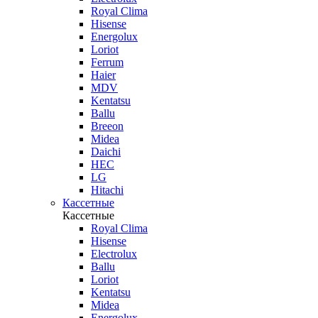
Royal Clima
Hisense
Energolux
Loriot
Ferrum
Haier
MDV
Kentatsu
Ballu
Breeon
Midea
Daichi
HEC
LG
Hitachi
Кассетные
Кассетные
Royal Clima
Hisense
Electrolux
Ballu
Loriot
Kentatsu
Midea
Energolux