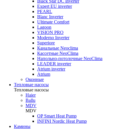
Black Star DC inverter
Expert EU inverter
PEARL
Blanc Inverter
Ultimate Comfort
Lagoon
VISION PRO
Moderno Inverter
Superiore
Канальные Neoclima
Кассетные NeoClima
Напольно-потолочные NeoClima
LEADER inverter
Atrium inverter
Atrium
Оконные
Тепловые насосы
Тепловые насосы
Haier
Ballu
MDV
MDV
OP Smart Heat Pump
INFINI Nordic Heat Pump
Камины