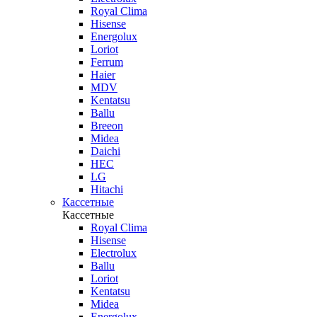
Royal Clima
Hisense
Energolux
Loriot
Ferrum
Haier
MDV
Kentatsu
Ballu
Breeon
Midea
Daichi
HEC
LG
Hitachi
Кассетные
Кассетные
Royal Clima
Hisense
Electrolux
Ballu
Loriot
Kentatsu
Midea
Energolux