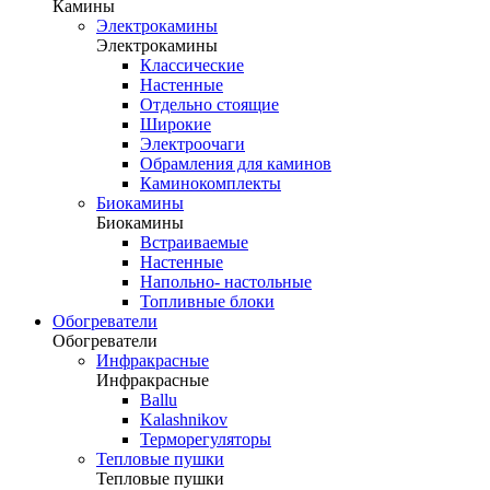
Камины
Электрокамины
Электрокамины
Классические
Настенные
Отдельно стоящие
Широкие
Электроочаги
Обрамления для каминов
Каминокомплекты
Биокамины
Биокамины
Встраиваемые
Настенные
Напольно- настольные
Топливные блоки
Обогреватели
Обогреватели
Инфракрасные
Инфракрасные
Ballu
Kalashnikov
Терморегуляторы
Тепловые пушки
Тепловые пушки