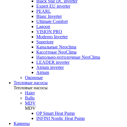
Black Star DC inverter
Expert EU inverter
PEARL
Blanc Inverter
Ultimate Comfort
Lagoon
VISION PRO
Moderno Inverter
Superiore
Канальные Neoclima
Кассетные NeoClima
Напольно-потолочные NeoClima
LEADER inverter
Atrium inverter
Atrium
Оконные
Тепловые насосы
Тепловые насосы
Haier
Ballu
MDV
MDV
OP Smart Heat Pump
INFINI Nordic Heat Pump
Камины