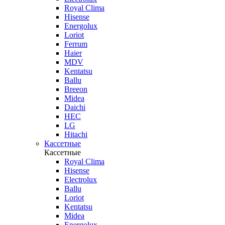
Royal Clima
Hisense
Energolux
Loriot
Ferrum
Haier
MDV
Kentatsu
Ballu
Breeon
Midea
Daichi
HEC
LG
Hitachi
Кассетные
Кассетные
Royal Clima
Hisense
Electrolux
Ballu
Loriot
Kentatsu
Midea
Energolux