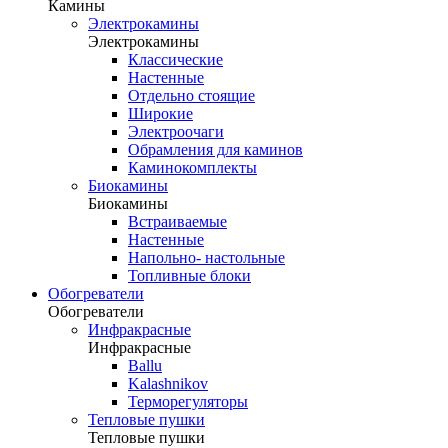
Камины
Электрокамины
Электрокамины
Классические
Настенные
Отдельно стоящие
Широкие
Электроочаги
Обрамления для каминов
Каминокомплекты
Биокамины
Биокамины
Встраиваемые
Настенные
Напольно- настольные
Топливные блоки
Обогреватели
Обогреватели
Инфракрасные
Инфракрасные
Ballu
Kalashnikov
Терморегуляторы
Тепловые пушки
Тепловые пушки