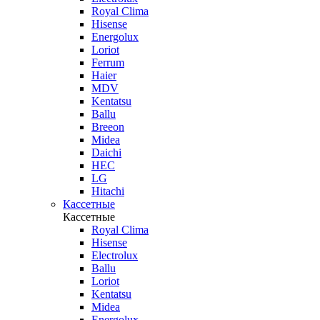
Royal Clima
Hisense
Energolux
Loriot
Ferrum
Haier
MDV
Kentatsu
Ballu
Breeon
Midea
Daichi
HEC
LG
Hitachi
Кассетные
Кассетные
Royal Clima
Hisense
Electrolux
Ballu
Loriot
Kentatsu
Midea
Energolux