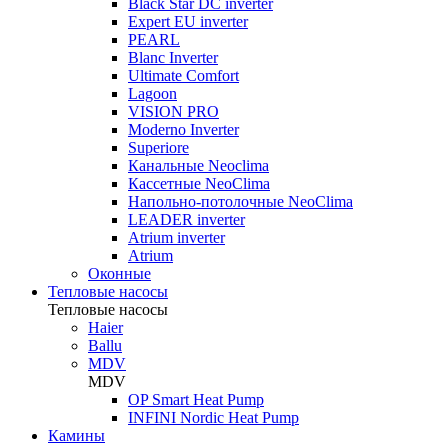
Black Star DC inverter
Expert EU inverter
PEARL
Blanc Inverter
Ultimate Comfort
Lagoon
VISION PRO
Moderno Inverter
Superiore
Канальные Neoclima
Кассетные NeoClima
Напольно-потолочные NeoClima
LEADER inverter
Atrium inverter
Atrium
Оконные
Тепловые насосы
Тепловые насосы
Haier
Ballu
MDV
MDV
OP Smart Heat Pump
INFINI Nordic Heat Pump
Камины