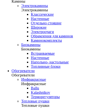
Камины
Электрокамины
Электрокамины
Классические
Настенные
Отдельно стоящие
Широкие
Электроочаги
Обрамления для каминов
Каминокомплекты
Биокамины
Биокамины
Встраиваемые
Настенные
Напольно- настольные
Топливные блоки
Обогреватели
Обогреватели
Инфракрасные
Инфракрасные
Ballu
Kalashnikov
Терморегуляторы
Тепловые пушки
Тепловые пушки