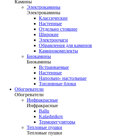
Камины
Электрокамины
Электрокамины
Классические
Настенные
Отдельно стоящие
Широкие
Электроочаги
Обрамления для каминов
Каминокомплекты
Биокамины
Биокамины
Встраиваемые
Настенные
Напольно- настольные
Топливные блоки
Обогреватели
Обогреватели
Инфракрасные
Инфракрасные
Ballu
Kalashnikov
Терморегуляторы
Тепловые пушки
Тепловые пушки