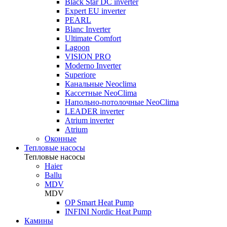
Black Star DC inverter
Expert EU inverter
PEARL
Blanc Inverter
Ultimate Comfort
Lagoon
VISION PRO
Moderno Inverter
Superiore
Канальные Neoclima
Кассетные NeoClima
Напольно-потолочные NeoClima
LEADER inverter
Atrium inverter
Atrium
Оконные
Тепловые насосы
Тепловые насосы
Haier
Ballu
MDV
MDV
OP Smart Heat Pump
INFINI Nordic Heat Pump
Камины