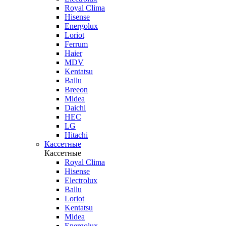
Royal Clima
Hisense
Energolux
Loriot
Ferrum
Haier
MDV
Kentatsu
Ballu
Breeon
Midea
Daichi
HEC
LG
Hitachi
Кассетные
Кассетные
Royal Clima
Hisense
Electrolux
Ballu
Loriot
Kentatsu
Midea
Energolux