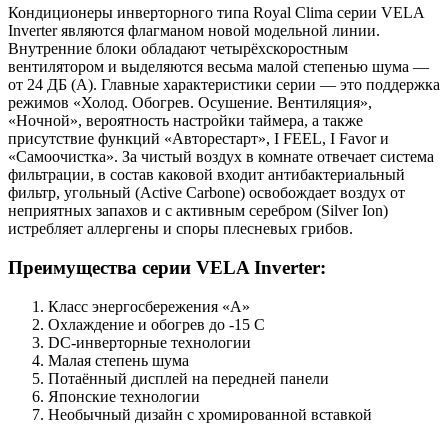
Кондиционеры инверторного типа Royal Clima серии VELA
Inverter являются флагманом новой модельной линии.
Внутренние блоки обладают четырёхскоростным
вентилятором и выделяются весьма малой степенью шума —
от 24 ДБ (А). Главные характеристики серии — это поддержка
режимов «Холод. Обогрев. Осушение. Вентиляция»,
«Ночной», вероятность настройки таймера, а также
присутствие функций «Авторестарт», I FEEL, I Favor и
«Самоочистка». За чистый воздух в комнате отвечает система
фильтрации, в состав каковой входит антибактериальный
фильтр, угольный (Active Carbone) освобождает воздух от
неприятных запахов и с активным серебром (Silver Ion)
истребляет аллергены и споры плесневых грибов.
Преимущества серии VELA Inverter:
Класс энергосбережения «A»
Охлаждение и обогрев до -15 C
DC-инверторные технологии
Малая степень шума
Потаённый дисплей на передней панели
Японские технологии
Необычный дизайн с хромированной вставкой