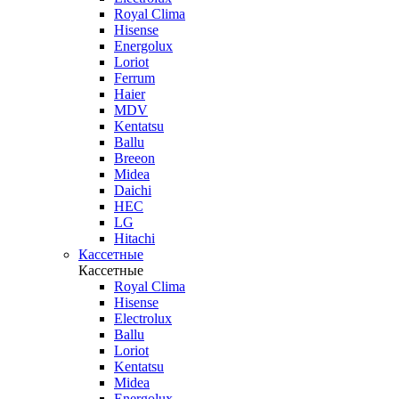
Royal Clima
Hisense
Energolux
Loriot
Ferrum
Haier
MDV
Kentatsu
Ballu
Breeon
Midea
Daichi
HEC
LG
Hitachi
Кассетные
Кассетные
Royal Clima
Hisense
Electrolux
Ballu
Loriot
Kentatsu
Midea
Energolux