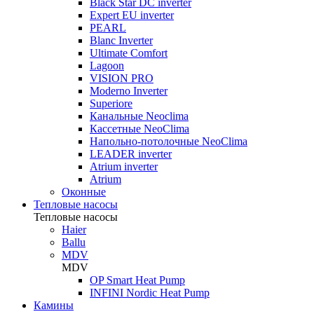
Black Star DC inverter
Expert EU inverter
PEARL
Blanc Inverter
Ultimate Comfort
Lagoon
VISION PRO
Moderno Inverter
Superiore
Канальные Neoclima
Кассетные NeoClima
Напольно-потолочные NeoClima
LEADER inverter
Atrium inverter
Atrium
Оконные
Тепловые насосы
Тепловые насосы
Haier
Ballu
MDV
MDV
OP Smart Heat Pump
INFINI Nordic Heat Pump
Камины