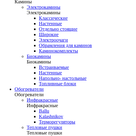
Камины
Электрокамины
Электрокамины
Классические
Настенные
Отдельно стоящие
Широкие
Электроочаги
Обрамления для каминов
Каминокомплекты
Биокамины
Биокамины
Встраиваемые
Настенные
Напольно- настольные
Топливные блоки
Обогреватели
Обогреватели
Инфракрасные
Инфракрасные
Ballu
Kalashnikov
Терморегуляторы
Тепловые пушки
Тепловые пушки