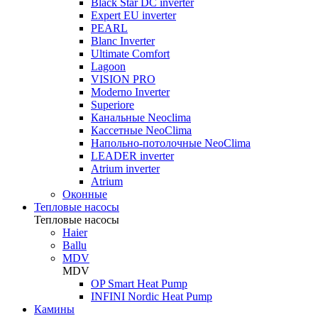
Black Star DC inverter
Expert EU inverter
PEARL
Blanc Inverter
Ultimate Comfort
Lagoon
VISION PRO
Moderno Inverter
Superiore
Канальные Neoclima
Кассетные NeoClima
Напольно-потолочные NeoClima
LEADER inverter
Atrium inverter
Atrium
Оконные
Тепловые насосы
Тепловые насосы
Haier
Ballu
MDV
MDV
OP Smart Heat Pump
INFINI Nordic Heat Pump
Камины