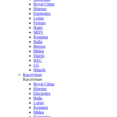
Royal Clima
Hisense
Energolux
Loriot
Ferrum
Haier
MDV
Kentatsu
Ballu
Breeon
Midea
Daichi
HEC
LG
Hitachi
Кассетные
Кассетные
Royal Clima
Hisense
Electrolux
Ballu
Loriot
Kentatsu
Midea
Energolux