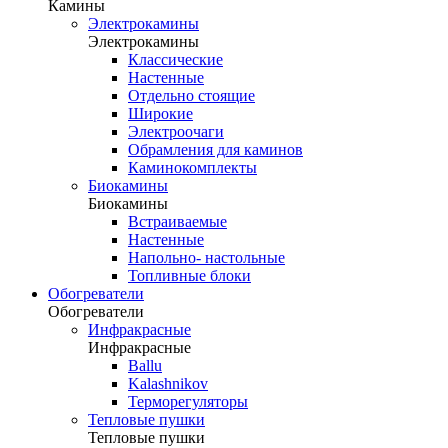
Камины
Электрокамины
Электрокамины
Классические
Настенные
Отдельно стоящие
Широкие
Электроочаги
Обрамления для каминов
Каминокомплекты
Биокамины
Биокамины
Встраиваемые
Настенные
Напольно- настольные
Топливные блоки
Обогреватели
Обогреватели
Инфракрасные
Инфракрасные
Ballu
Kalashnikov
Терморегуляторы
Тепловые пушки
Тепловые пушки