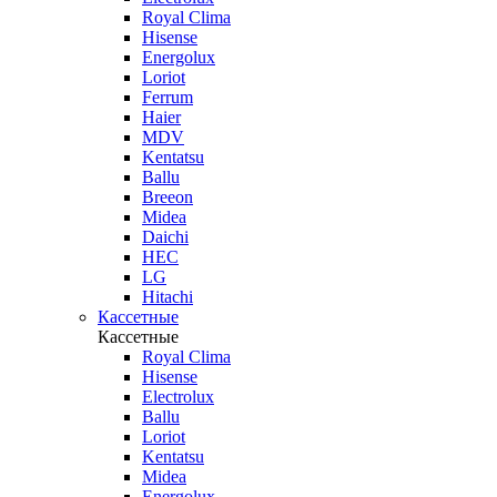
Royal Clima
Hisense
Energolux
Loriot
Ferrum
Haier
MDV
Kentatsu
Ballu
Breeon
Midea
Daichi
HEC
LG
Hitachi
Кассетные
Кассетные
Royal Clima
Hisense
Electrolux
Ballu
Loriot
Kentatsu
Midea
Energolux