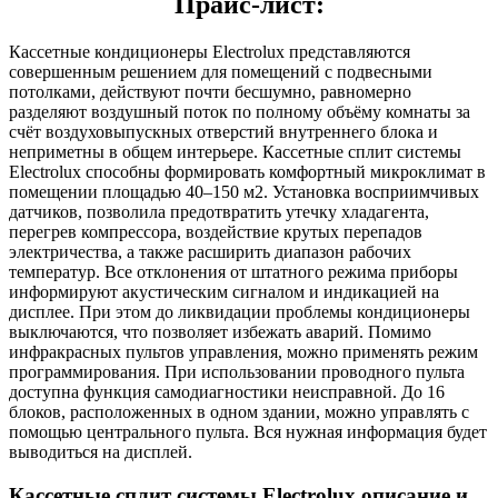
Прайс-лист:
Кассетные кондиционеры Electrolux представляются
совершенным решением для помещений с подвесными
потолками, действуют почти бесшумно, равномерно
разделяют воздушный поток по полному объёму комнаты за
счёт воздуховыпускных отверстий внутреннего блока и
неприметны в общем интерьере. Кассетные сплит системы
Electrolux способны формировать комфортный микроклимат в
помещении площадью 40–150 м2. Установка восприимчивых
датчиков, позволила предотвратить утечку хладагента,
перегрев компрессора, воздействие крутых перепадов
электричества, а также расширить диапазон рабочих
температур. Все отклонения от штатного режима приборы
информируют акустическим сигналом и индикацией на
дисплее. При этом до ликвидации проблемы кондиционеры
выключаются, что позволяет избежать аварий. Помимо
инфракрасных пультов управления, можно применять режим
программирования. При использовании проводного пульта
доступна функция самодиагностики неисправной. До 16
блоков, расположенных в одном здании, можно управлять с
помощью центрального пульта. Вся нужная информация будет
выводиться на дисплей.
Кассетные сплит системы Electrolux описание и