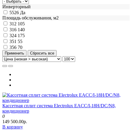
Инверторный
5526
Да
Площадь обслуживания, м2
312
105
316
140
324
175
351
55
356
70
Кассетная сплит система Electrolux EACС/I-18H/DC/N8,
кондиционер
0
149 500.00р.
В корзину