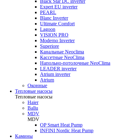
Black Star DC inverter
Expert EU inverter
PEARL
Blanc Inverter
Ultimate Comfort
Lagoon
VISION PRO
Moderno Inverter
Superiore
Канальные Neoclima
Кассетные NeoClima
Напольно-потолочные NeoClima
LEADER inverter
Atrium inverter
Atrium
Оконные
Тепловые насосы
Тепловые насосы
Haier
Ballu
MDV
MDV
OP Smart Heat Pump
INFINI Nordic Heat Pump
Камины