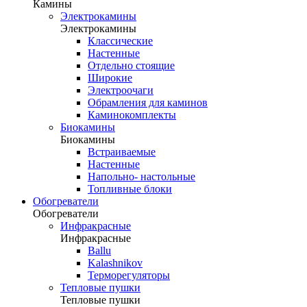
Камины
Электрокамины
Электрокамины
Классические
Настенные
Отдельно стоящие
Широкие
Электроочаги
Обрамления для каминов
Каминокомплекты
Биокамины
Биокамины
Встраиваемые
Настенные
Напольно- настольные
Топливные блоки
Обогреватели
Обогреватели
Инфракрасные
Инфракрасные
Ballu
Kalashnikov
Терморегуляторы
Тепловые пушки
Тепловые пушки