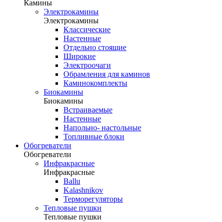
Камины
Электрокамины
Электрокамины
Классические
Настенные
Отдельно стоящие
Широкие
Электроочаги
Обрамления для каминов
Каминокомплекты
Биокамины
Биокамины
Встраиваемые
Настенные
Напольно- настольные
Топливные блоки
Обогреватели
Обогреватели
Инфракрасные
Инфракрасные
Ballu
Kalashnikov
Терморегуляторы
Тепловые пушки
Тепловые пушки