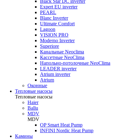
Black Star DC inverter
Expert EU inverter
PEARL
Blanc Inverter
Ultimate Comfort
Lagoon
VISION PRO
Moderno Inverter
Superiore
Канальные Neoclima
Кассетные NeoClima
Напольно-потолочные NeoClima
LEADER inverter
Atrium inverter
Atrium
Оконные
Тепловые насосы
Тепловые насосы
Haier
Ballu
MDV
MDV
OP Smart Heat Pump
INFINI Nordic Heat Pump
Камины