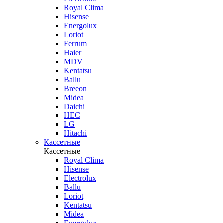
Royal Clima
Hisense
Energolux
Loriot
Ferrum
Haier
MDV
Kentatsu
Ballu
Breeon
Midea
Daichi
HEC
LG
Hitachi
Кассетные
Кассетные
Royal Clima
Hisense
Electrolux
Ballu
Loriot
Kentatsu
Midea
Energolux