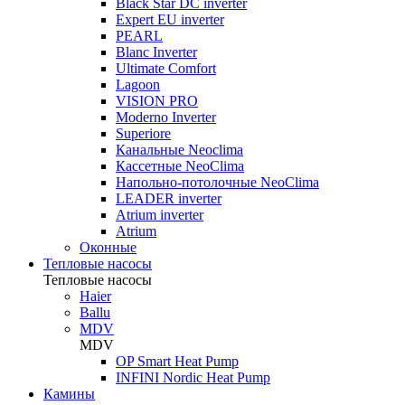
Black Star DC inverter
Expert EU inverter
PEARL
Blanc Inverter
Ultimate Comfort
Lagoon
VISION PRO
Moderno Inverter
Superiore
Канальные Neoclima
Кассетные NeoClima
Напольно-потолочные NeoClima
LEADER inverter
Atrium inverter
Atrium
Оконные
Тепловые насосы
Тепловые насосы
Haier
Ballu
MDV
MDV
OP Smart Heat Pump
INFINI Nordic Heat Pump
Камины