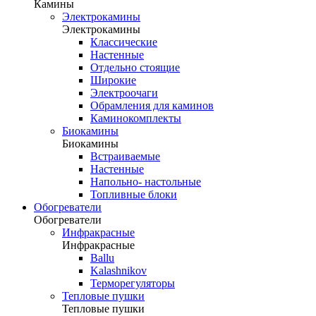
Камины
Электрокамины
Электрокамины
Классические
Настенные
Отдельно стоящие
Широкие
Электроочаги
Обрамления для каминов
Каминокомплекты
Биокамины
Биокамины
Встраиваемые
Настенные
Напольно- настольные
Топливные блоки
Обогреватели
Обогреватели
Инфракрасные
Инфракрасные
Ballu
Kalashnikov
Терморегуляторы
Тепловые пушки
Тепловые пушки