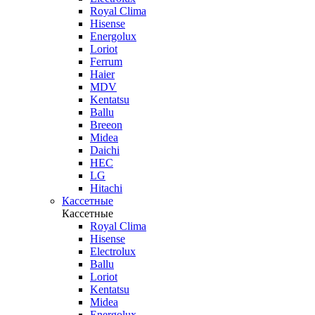
Royal Clima
Hisense
Energolux
Loriot
Ferrum
Haier
MDV
Kentatsu
Ballu
Breeon
Midea
Daichi
HEC
LG
Hitachi
Кассетные
Кассетные
Royal Clima
Hisense
Electrolux
Ballu
Loriot
Kentatsu
Midea
Energolux