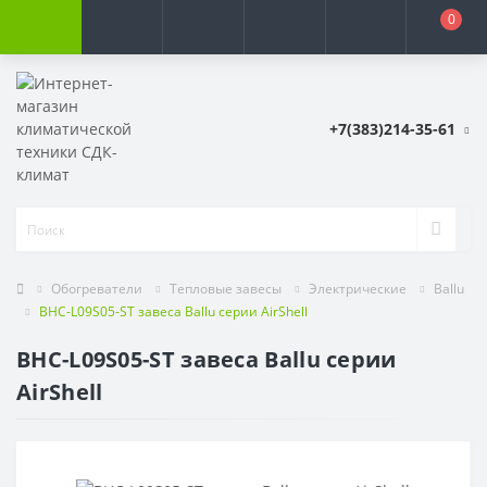
0
+7(383)214-35-61
Обогреватели
Тепловые завесы
Электрические
Ballu
BHC-L09S05-ST завеса Ballu серии AirShell
BHC-L09S05-ST завеса Ballu серии
AirShell