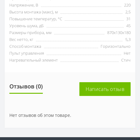
Напряжение, В
220
Высота монтажа (макс), м
2,5
Повышение температур, °С
31
Уровень шума, дБ
45
Размеры прибора, мм
870х130х180
Вес нетто, кг
5,3
Способ монтажа
Горизонтально
Пульт управления
Нет
Нагревательный элемент
Стич
Отзывов (0)
Написать отзыв
Нет отзывов об этом товаре.